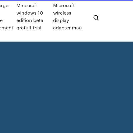
arger
Minecraft
Microsoft
windows 10
wireless
e
edition beta
display
tement
gratuit trial
adapter mac