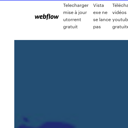
Telecharger
Vista
Téléch
mise à jour
exe ne
vidéos
utorrent
se lance
youtub
gratuit
pas
gratui