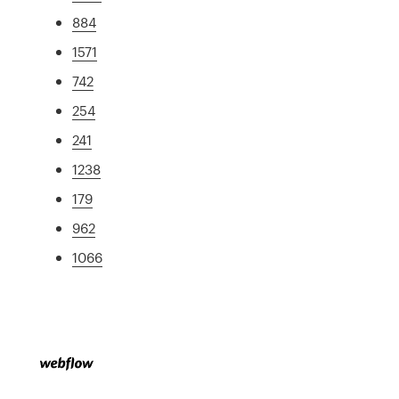
884
1571
742
254
241
1238
179
962
1066