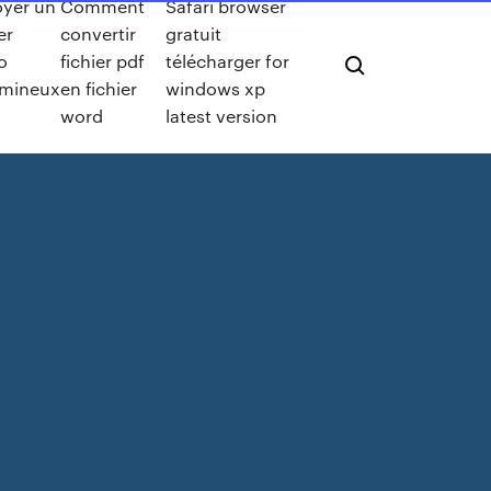
yer un
Comment
Safari browser
er
convertir
gratuit
o
fichier pdf
télécharger for
umineux
en fichier
windows xp
word
latest version