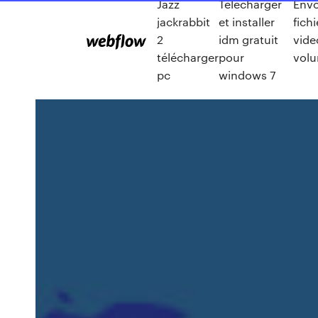
Jazz
Telecharger
Envo
jackrabbit
et installer
fichi
2
idm gratuit
vide
télécharger
pour
vol
pc
windows 7