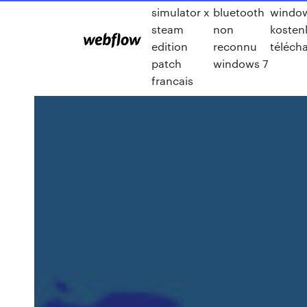
simulator x
bluetooth
windo
steam
non
kosten
edition
reconnu
téléch
patch
windows 7
francais