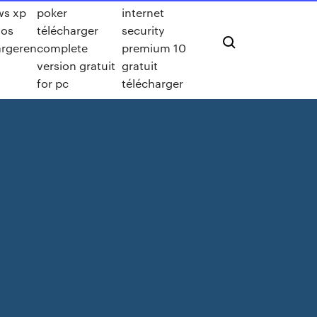
ws xp
poker
internet
los
télécharger
security
argeren
complete
premium 10
version gratuit
gratuit
for pc
télécharger