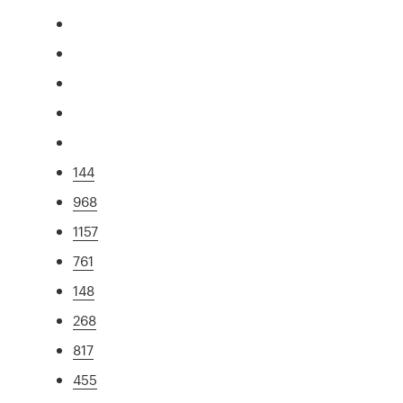
144
968
1157
761
148
268
817
455