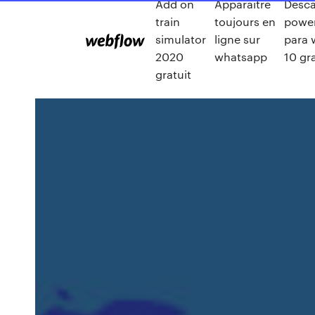
Add on
Apparaitre
Desca
train
toujours en
power
simulator
ligne sur
para 
2020
whatsapp
10 gra
gratuit