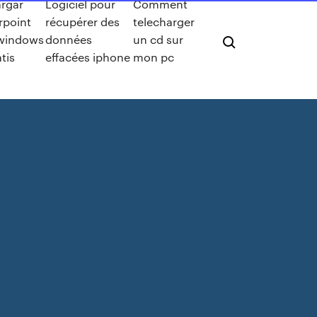
rgar
Logiciel pour
Comment
point
récupérer des
telecharger
windows
données
un cd sur
tis
effacées iphone
mon pc